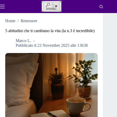
Salta
al
contenuto
Home
/
Benessere
5 abitudini che ti cambiano la vita (la n.3 è incredibile)
Marco L.
Pubblicato il 23 Novembre 2025 alle 13h38