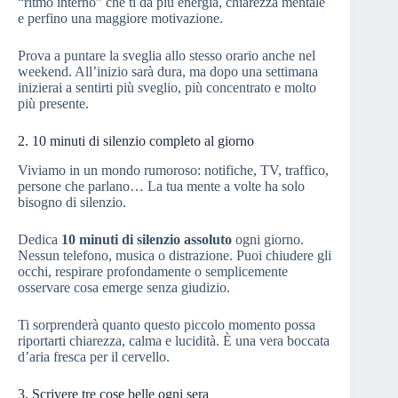
“ritmo interno” che ti dà più energia, chiarezza mentale
e perfino una maggiore motivazione.
Prova a puntare la sveglia allo stesso orario anche nel
weekend. All’inizio sarà dura, ma dopo una settimana
inizierai a sentirti più sveglio, più concentrato e molto
più presente.
2. 10 minuti di silenzio completo al giorno
Viviamo in un mondo rumoroso: notifiche, TV, traffico,
persone che parlano… La tua mente a volte ha solo
bisogno di silenzio.
Dedica
10 minuti di silenzio assoluto
ogni giorno.
Nessun telefono, musica o distrazione. Puoi chiudere gli
occhi, respirare profondamente o semplicemente
osservare cosa emerge senza giudizio.
Ti sorprenderà quanto questo piccolo momento possa
riportarti chiarezza, calma e lucidità. È una vera boccata
d’aria fresca per il cervello.
3. Scrivere tre cose belle ogni sera