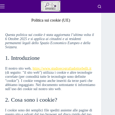
Salta
al
contenuto
Politica sui cookie (UE)
Questa politica sui cookie è stata aggiornata l’ultima volta il
6 Ottobre 2025 e si applica ai cittadini e ai residenti
permanenti legali dello Spazio Economico Europeo e della
Svizzera.
1. Introduzione
Il nostro sito web,
https://www.studioecografiadottorbelli.it
(di seguito: “il sito web”) utilizza i cookie e altre tecnologie
correlate (per comodità tutte le tecnologie sono definite
“cookie”). I cookie vengono anche inseriti da terze parti che
abbiamo ingaggiato. Nel documento sottostante ti informiamo
sull’uso dei cookie sul nostro sito web.
2. Cosa sono i cookie?
I cookie sono dei semplici file spediti assieme alle pagine di
questo sito e salvati dal tuo browser sul disco rigido del tuo