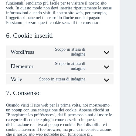
funzionali, rendiamo più facile per te visitare il nostro sito
web. In questo modo non devi inserire ripetutamente le stesse
informazioni quando visiti il nostro sito web, per esempio,
l’oggetto rimane nel tuo carrello finché non hai pagato.
Possiamo piazzare questi cookie senza il tuo consenso.
6. Cookie inseriti
Scopo in attesa di
WordPress
Consent
indagine
to
service
Scopo in attesa di
Elementor
Consent
wordpress
indagine
to
service
Varie
Scopo in attesa di indagine
Consent
elementor
to
service
7. Consenso
varie
Quando visiti il sito web per la prima volta, noi mostreremo
un popup con una spiegazione dei cookie. Appena clicchi su
“Enregistrer les préférences”, dai il permesso a noi di usare le
categorie di cookie e plugin come descritto in questa
dichiarazione relativa ai popup e cookie. Puoi disabilitare i
cookie attraverso il tuo browser, ma prendi in considerazione,
che il nostro sito web potrebbe non funzionare più