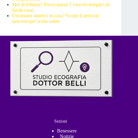
Mal di schiena? Prova questi 5 esercizi semplici (li
fai da casa)
Usi tessuti sintetici in casa? Scopri il pericolo
nascosto per la tua salute
Sezioni
Benessere
Notizie