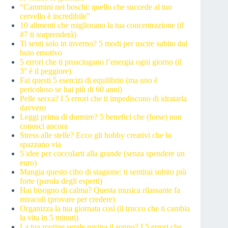
“Cammini nei boschi: quello che succede al tuo
cervello è incredibile”
10 alimenti che migliorano la tua concentrazione (il
#7 ti sorprenderà)
Ti senti solo in inverno? 5 modi per uscire subito dal
buio emotivo
5 errori che ti prosciugano l’energia ogni giorno (il
3° è il peggiore)
Fai questi 5 esercizi di equilibrio (ma uno è
pericoloso se hai più di 60 anni)
Pelle secca? I 5 errori che ti impediscono di idratarla
davvero
Leggi prima di dormire? 5 benefici che (forse) non
conosci ancora
Stress alle stelle? Ecco gli hobby creativi che lo
spazzano via
5 idee per coccolarti alla grande (senza spendere un
euro)
Mangia questo cibo di stagione: ti sentirai subito più
forte (parola degli esperti)
Hai bisogno di calma? Questa musica rilassante fa
miracoli (provare per credere)
Organizza la tua giornata così (il trucco che ti cambia
la vita in 5 minuti)
La tua routine serale rovina il sonno? I 5 errori che