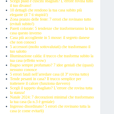
Scegli plaid e cuscini sbagliati? L’errore rovina tutto
il tuo divano!
10 dettagli che rendono la tua casa subito più
elegante (il 7 ti stupirà!)
Zona pranzo delle feste: 7 errori che rovinano tutto
(evitali subito!)
Pareti colorate: 5 tendenze che trasformeranno la tua
casa questo inverno
Casa più accogliente in 5 mosse: il segreto danese
che non conosci
5 accessori (molto sottovalutati) che trasformano il
tuo salotto
Illuminazione calda: il trucco che trasforma subito la
tua casa (effetto wow)
Bagno sempre profumato? 7 idee geniali che (quasi)
nessuno conosce
5 errori fatali nell’arredare casa (il 3º rovina tutto)
Tende pesanti in casa? Il trucco semplice per
trattenere il calore (funziona davvero)
Scegli il tappeto sbagliato? L’errore che rovina tutta
la stanza!
Natale 2024: 7 decorazioni minimal che trasformano
la tua casa (la n.3 è geniale)
Ingresso disordinato? 5 errori che rovinano tutta la
casa (e come evitarli)