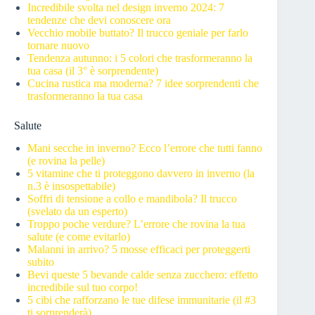
Incredibile svolta nel design inverno 2024: 7
tendenze che devi conoscere ora
Vecchio mobile buttato? Il trucco geniale per farlo
tornare nuovo
Tendenza autunno: i 5 colori che trasformeranno la
tua casa (il 3° è sorprendente)
Cucina rustica ma moderna? 7 idee sorprendenti che
trasformeranno la tua casa
Salute
Mani secche in inverno? Ecco l’errore che tutti fanno
(e rovina la pelle)
5 vitamine che ti proteggono davvero in inverno (la
n.3 è insospettabile)
Soffri di tensione a collo e mandibola? Il trucco
(svelato da un esperto)
Troppo poche verdure? L’errore che rovina la tua
salute (e come evitarlo)
Malanni in arrivo? 5 mosse efficaci per proteggerti
subito
Bevi queste 5 bevande calde senza zucchero: effetto
incredibile sul tuo corpo!
5 cibi che rafforzano le tue difese immunitarie (il #3
ti sorprenderà)