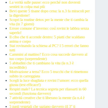
La verità sulle pause: ecco perché non dovresti
sentirti in colpa mai più
Bevi queste 5 tisane dopo cena: la n.3 fa miracoli per
la digestione!
Scopri la routine detox per la mente che ti cambia la
vita (in 7 giorni)
Errore comune d’inverno: così rovini le labbra senza
saperlo!
Il cibo che ti accende dentro: 5 piatti che scaldano
anima e corpo
Stai rovinando la schiena al PC? I 5 errori che fanno
tutti
Cammini al mattino? Ecco cosa succede davvero al
tuo corpo (sorprendente)
5 abitudini che ti cambiano la vita (la n.3 è
incredibile)
Motivazione a terra? Ecco 5 trucchi che ti rimettono
subito in carreggiata
Scegli la luce sbagliata e rovini l’umore: ecco quella
giusta (test efficace!)
Respiri male? La tecnica segreta per rilassarti in 60
secondi (funziona davvero)
7 attività creative che ti liberano la mente (la n.4 è
sorprendente)
5 pasti vegetali che saziano davvero (il 3° ti