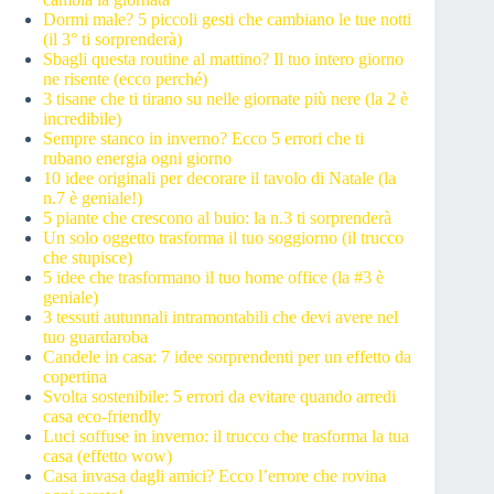
Dormi male? 5 piccoli gesti che cambiano le tue notti
(il 3° ti sorprenderà)
Sbagli questa routine al mattino? Il tuo intero giorno
ne risente (ecco perché)
3 tisane che ti tirano su nelle giornate più nere (la 2 è
incredibile)
Sempre stanco in inverno? Ecco 5 errori che ti
rubano energia ogni giorno
10 idee originali per decorare il tavolo di Natale (la
n.7 è geniale!)
5 piante che crescono al buio: la n.3 ti sorprenderà
Un solo oggetto trasforma il tuo soggiorno (il trucco
che stupisce)
5 idee che trasformano il tuo home office (la #3 è
geniale)
3 tessuti autunnali intramontabili che devi avere nel
tuo guardaroba
Candele in casa: 7 idee sorprendenti per un effetto da
copertina
Svolta sostenibile: 5 errori da evitare quando arredi
casa eco-friendly
Luci soffuse in inverno: il trucco che trasforma la tua
casa (effetto wow)
Casa invasa dagli amici? Ecco l’errore che rovina