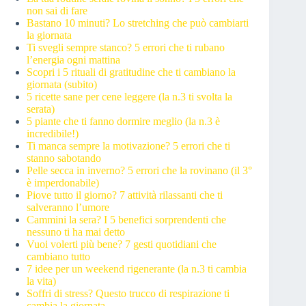
non sai di fare
Bastano 10 minuti? Lo stretching che può cambiarti
la giornata
Ti svegli sempre stanco? 5 errori che ti rubano
l’energia ogni mattina
Scopri i 5 rituali di gratitudine che ti cambiano la
giornata (subito)
5 ricette sane per cene leggere (la n.3 ti svolta la
serata)
5 piante che ti fanno dormire meglio (la n.3 è
incredibile!)
Ti manca sempre la motivazione? 5 errori che ti
stanno sabotando
Pelle secca in inverno? 5 errori che la rovinano (il 3°
è imperdonabile)
Piove tutto il giorno? 7 attività rilassanti che ti
salveranno l’umore
Cammini la sera? I 5 benefici sorprendenti che
nessuno ti ha mai detto
Vuoi volerti più bene? 7 gesti quotidiani che
cambiano tutto
7 idee per un weekend rigenerante (la n.3 ti cambia
la vita)
Soffri di stress? Questo trucco di respirazione ti
cambia la giornata