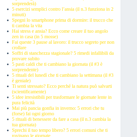
sorprenderà)
5 esercizi semplici contro l’ansia (il n.3 funziona in 2
minuti)
Spegni lo smartphone prima di dormire: il trucco che
ti cambia la vita
Hai stress e ansia? Ecco come creare il tuo angolo
zen in casa (in 5 mosse)
Fai queste 3 pause al lavoro: il trucco segreto per non
crollare
Soffri di stanchezza stagionale? 5 rimedi infallibili da
provare subito
5 pasti caldi che ti cambiano la giornata (il #3 è
sorprendente)
5 rituali del lunedì che ti cambiano la settimana (il #3
è geniale)
Ti senti stressato? Ecco perché la natura può salvarti
(scientificamente)
5 idee irresistibili per trasformare le giornate lente in
pura felicità
Mai più pancia gonfia in inverno: 5 errori che tu
(forse) fai ogni giorno
5 rituali di benessere da fare a casa (il n.3 cambia la
tua giornata)
Sprechi il tuo tempo libero? 5 errori comuni che ti
rovinano le giornate