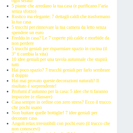
ogni serata!
5 piante che arredano la tua casa (e purificano l’aria
senza sforzo)
Rustico ma elegante: 7 dettagli caldi che trasformano
la tua casa
5 trucchi per rinnovare la tua camera da letto senza
spendere un euro
Freddo in casa? Le 7 coperte più calde e morbide da
non perdere
5 trucchi geniali per risparmiare spazio in cucina (il
3° ti cambia la vita)
10 idee geniali per una tavola autunnale che stupirà
tutti
Hai poco spazio? 7 trucchi geniali per farlo sembrare
il doppio
Hai mai provato queste decorazioni naturali? Il
risultato è sorprendente!
Profumi d’autunno per la casa: 5 idee che ti faranno
impazzire (e rilassare)
Casa sempre in ordine con zero stress? Ecco il trucco
che pochi usano
Non buttare quelle bottiglie! 7 idee geniali per
decorare casa
Angoli relax irresistibili con pochi euro (il trucco che
non conoscevi)