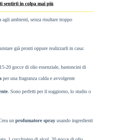
i sentirti in colpa mai più
 agli ambienti, senza risultare troppo
istare già pronti oppure realizzarli in casa:
 15-20 gocce di olio essenziale, bastoncini di
a
per una fragranza calda e avvolgente
ente
. Sono perfetti per il soggiorno, lo studio o
 Crea un
profumatore spray
usando ingredienti
ta, 1 cucchiaino di alcol, 20 gocce di olio