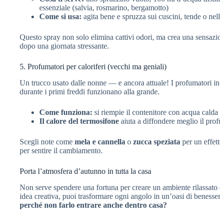
essenziale (salvia, rosmarino, bergamotto)
Come si usa:
agita bene e spruzza sui cuscini, tende o nell
Questo spray non solo elimina cattivi odori, ma crea una sensazi
dopo una giornata stressante.
5. Profumatori per caloriferi (vecchi ma geniali)
Un trucco usato dalle nonne — e ancora attuale! I profumatori in
durante i primi freddi funzionano alla grande.
Come funziona:
si riempie il contenitore con acqua calda 
Il calore del termosifone
aiuta a diffondere meglio il prof
Scegli note come
mela e cannella
o
zucca speziata
per un effet
per sentire il cambiamento.
Porta l’atmosfera d’autunno in tutta la casa
Non serve spendere una fortuna per creare un ambiente rilassato
idea creativa, puoi trasformare ogni angolo in un’oasi di benesse
perché non farlo entrare anche dentro casa?