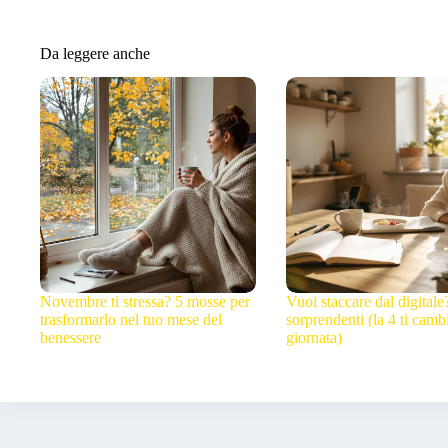
Da leggere anche
Novembre ti stressa? 5 mosse per
Vuoi staccare dal digitale
trasformarlo nel tuo mese del
sorprendenti (la 4 ti cambi
benessere
giornata)