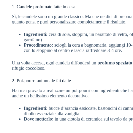
1. Candele profumate fatte in casa
Sì, le candele sono un grande classico. Ma che ne dici di preparar
quanto pensi e puoi personalizzare completamente il risultato.
Ingredienti:
cera di soia, stoppini, un barattolo di vetro, o
garofano)
Procedimento:
sciogli la cera a bagnomaria, aggiungi 10-1
con lo stoppino al centro e lascia raffreddare 3-4 ore.
Una volta accesa, ogni candela diffonderà un
profumo speziato 
rifugio coccoloso.
2. Pot-pourri autunnale fai da te
Hai mai provato a realizzare un pot-pourri con ingredienti che h
anche un bellissimo elemento decorativo.
Ingredienti:
bucce d’arancia essiccate, bastoncini di cannel
di olio essenziale alla vaniglia
Dove metterlo:
in una ciotola di ceramica sul tavolo da pra