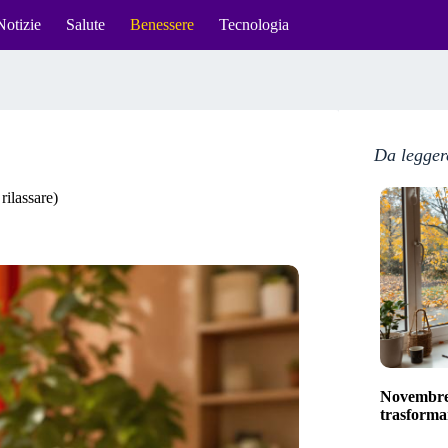
Notizie
Salute
Benessere
Tecnologia
Da legger
rilassare)
Novembre 
trasformar