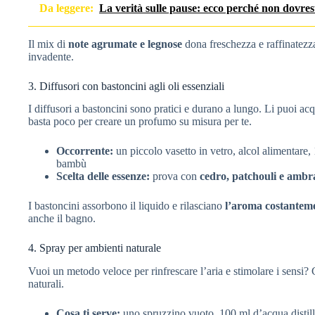
Da leggere:
La verità sulle pause: ecco perché non dovrest
Il mix di
note agrumate e legnose
dona freschezza e raffinatezza
invadente.
3. Diffusori con bastoncini agli oli essenziali
I diffusori a bastoncini sono pratici e durano a lungo. Li puoi acqu
basta poco per creare un profumo su misura per te.
Occorrente:
un piccolo vasetto in vetro, alcol alimentare,
bambù
Scelta delle essenze:
prova con
cedro, patchouli e ambr
I bastoncini assorbono il liquido e rilasciano
l’aroma costantem
anche il bagno.
4. Spray per ambienti naturale
Vuoi un metodo veloce per rinfrescare l’aria e stimolare i sensi?
naturali.
Cosa ti serve:
uno spruzzino vuoto, 100 ml d’acqua distilla