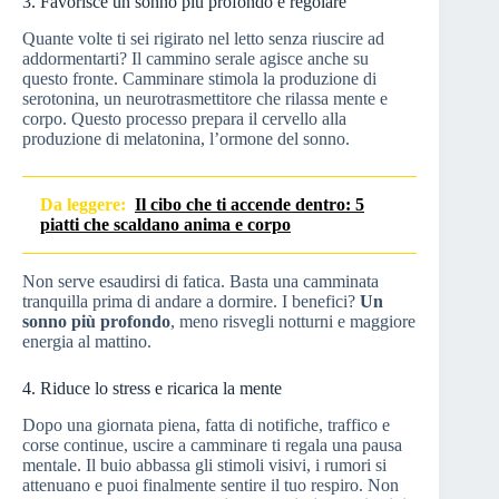
3. Favorisce un sonno più profondo e regolare
Quante volte ti sei rigirato nel letto senza riuscire ad
addormentarti? Il cammino serale agisce anche su
questo fronte. Camminare stimola la produzione di
serotonina, un neurotrasmettitore che rilassa mente e
corpo. Questo processo prepara il cervello alla
produzione di melatonina, l’ormone del sonno.
Da leggere:
Il cibo che ti accende dentro: 5
piatti che scaldano anima e corpo
Non serve esaudirsi di fatica. Basta una camminata
tranquilla prima di andare a dormire. I benefici?
Un
sonno più profondo
, meno risvegli notturni e maggiore
energia al mattino.
4. Riduce lo stress e ricarica la mente
Dopo una giornata piena, fatta di notifiche, traffico e
corse continue, uscire a camminare ti regala una pausa
mentale. Il buio abbassa gli stimoli visivi, i rumori si
attenuano e puoi finalmente sentire il tuo respiro. Non