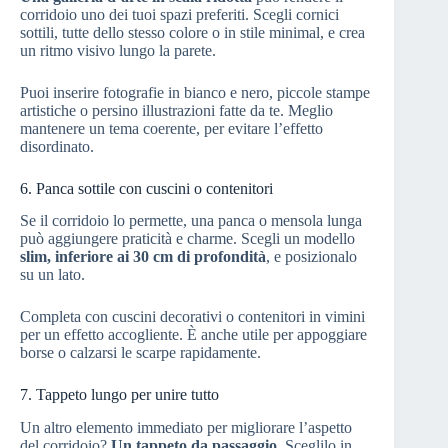
corridoio uno dei tuoi spazi preferiti. Scegli cornici
sottili, tutte dello stesso colore o in stile minimal, e crea
un ritmo visivo lungo la parete.
Puoi inserire fotografie in bianco e nero, piccole stampe
artistiche o persino illustrazioni fatte da te. Meglio
mantenere un tema coerente, per evitare l’effetto
disordinato.
6. Panca sottile con cuscini o contenitori
Se il corridoio lo permette, una panca o mensola lunga
può aggiungere praticità e charme. Scegli un modello
slim, inferiore ai 30 cm di profondità
, e posizionalo
su un lato.
Completa con cuscini decorativi o contenitori in vimini
per un effetto accogliente. È anche utile per appoggiare
borse o calzarsi le scarpe rapidamente.
7. Tappeto lungo per unire tutto
Un altro elemento immediato per migliorare l’aspetto
del corridoio?
Un tappeto da passaggio
. Sceglilo in