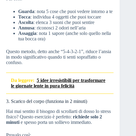
Guarda
: nota 5 cose che puoi vedere intorno a te
Tocca
: individua 4 oggetti che puoi toccare
Ascolta
: elenca 3 suoni che puoi sentire
Annusa
: riconosci 2 odori nell’aria
Assaggia
: nota 1 sapore (anche solo quello nella
tua bocca ora)
Questo metodo, detto anche “5-4-3-2-1”, riduce l’ansia
in modo significativo quando ti senti sopraffatto o
confuso.
Da leggere:
5 idee irresistibili per trasformare
le giornate lente in pura felicità
3. Scarico del corpo (funziona in 2 minuti)
Hai mai sentito il bisogno di scrollarti di dosso lo stress
fisico? Questo esercizio è perfetto:
richiede solo 2
minuti
e spesso porta un sollievo immediato.
Provalo così: