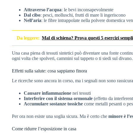
Attraverso l’acqua
: le bevi inconsapevolmente
Dal cibo
: pesci, molluschi, frutti di mare li ingeriscono
Nell’aria
: le fibre intrappolate nella polvere domestica ve
Da leggere:
Mal di schiena? Prova questi 5 esercizi semplici
Una casa piena di tessuti sintetici può diventare una fonte contin
ogni volta che spolveri, cammini sul tappeto o ti siedi sul divano.
Effetti sulla salute: cosa sappiamo finora
Le ricerche sono ancora in corso, ma i segnali non sono rassicur
Causare infiammazione
nei tessuti
Interferire con il sistema ormonale
(effetto da interferen
Accumulare sostanze tossiche
come metalli pesanti o pest
Per ora non esiste una soglia sicura. Ma è certo che
minore è l’e
Come ridurre l’esposizione in casa