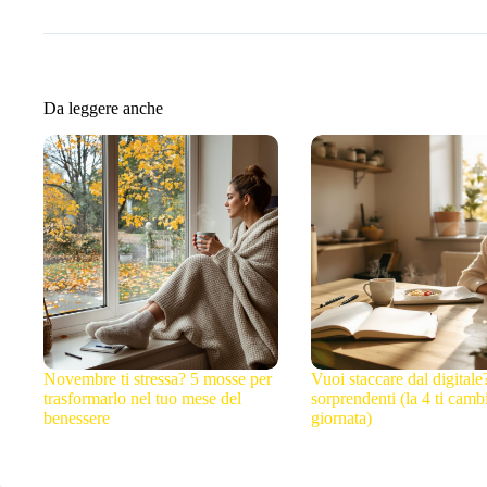
Da leggere anche
Novembre ti stressa? 5 mosse per
Vuoi staccare dal digitale
trasformarlo nel tuo mese del
sorprendenti (la 4 ti cambi
benessere
giornata)