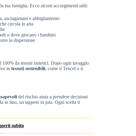
la tua famiglia. Ecco alcuni accorgimenti utili:
la, asciugamani e abbigliamento
che circola in aria
che
udi o dove giocano i bambini
urre la dispersione
 al 100% da tessuti sintetici. Dopo ogni lavaggio
tive in
tessuti sostenibili
, come il Tencel o il
nsapevoli
del rischio aiuta a prendere decisioni
a in lino, un tappeto in juta. Ogni scelta ti
gerti subito