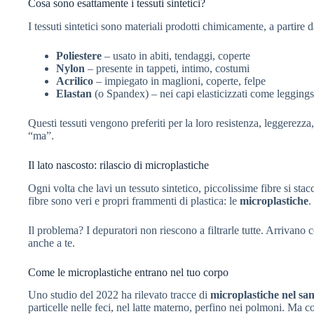
Cosa sono esattamente i tessuti sintetici?
I tessuti sintetici sono materiali prodotti chimicamente, a partire 
Poliestere
– usato in abiti, tendaggi, coperte
Nylon
– presente in tappeti, intimo, costumi
Acrilico
– impiegato in maglioni, coperte, felpe
Elastan
(o Spandex) – nei capi elasticizzati come leggings
Questi tessuti vengono preferiti per la loro resistenza, leggerezza
“ma”.
Il lato nascosto: rilascio di microplastiche
Ogni volta che lavi un tessuto sintetico, piccolissime fibre si sta
fibre sono veri e propri frammenti di plastica: le
microplastiche
.
Il problema? I depuratori non riescono a filtrarle tutte. Arrivano 
anche a te.
Come le microplastiche entrano nel tuo corpo
Uno studio del 2022 ha rilevato tracce di
microplastiche nel s
particelle nelle feci, nel latte materno, perfino nei polmoni. Ma 