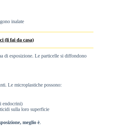
ngono inalate
 (li fai da casa)
ua di esposizione. Le particelle si diffondono
anti. Le microplastiche possono:
ti endocrini)
icidi sulla loro superficie
sposizione, meglio è
.