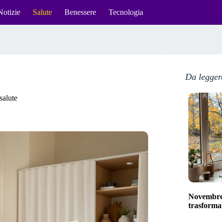
Notizie
Salute
Benessere
Tecnologia
Da legger
 salute
Novembre 
trasformar