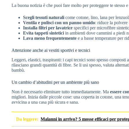
La buona notizia è che puoi fare molto per proteggere te stesso e 
Scegli tessuti naturali
come cotone, lino, lana per lenzuo
Ventila e pulisci con un panno umido
: riduce la polvere 
Installa filtri per lavatrice
specifici per microfibre sinteti
Evita tappeti sintetici
in ambienti dove cammini a piedi n
Lava meno frequentemente
e a basse temperature per rid
Attenzione anche ai vestiti sportivi e tecnici
Leggeri, elastici, traspiranti: i capi tecnici sono spesso composti
rilasciano grandi quantità di fibre. Se li usi spesso, valuta alterna
bambù.
Un cambio d’abitudini per un ambiente più sano
Non è necessario eliminare tutto immediatamente. Ma
essere co
migliori. Inizia dalle piccole cose: una coperta in cotone, una tend
avvicina a una casa più sicura e sana.
Da leggere:
Malanni in arrivo? 5 mosse efficaci per proteg