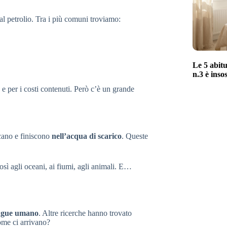
dal petrolio. Tra i più comuni troviamo:
Le 5 abitu
n.3 è inso
, e per i costi contenuti. Però c’è un grande
ccano e finiscono
nell’acqua di scarico
. Queste
così agli oceani, ai fiumi, agli animali. E…
angue umano
. Altre ricerche hanno trovato
come ci arrivano?