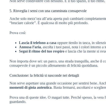
Non serve condividere con nessuno. È il tuo spazio, il tuo ritmo,
5. Risveglia i sensi con una camminata consapevole
Anche solo mezz’ora all’aria aperta può cambiarti completamente
“bruciare calorie”. È qualcosa di molto più profondo.
Prova così:
Lascia il telefono a casa
oppure tienilo in tasca, in silenzi
Annusa l’aria
, ascolta i tuoi passi, nota i colori intorno a t
Seguì il ritmo del tuo respiro
e lascia che la mente si svu
Non importa dove sei: un parco, una strada tranquilla, anche il 
consapevole è un piccolo allenamento di felicità quotidiana.
Conclusione: la felicità si nasconde nei dettagli
Non serve aspettare una grande occasione per sentirsi bene. Anch
momenti di gioia autentica
. Basta fermarsi, ascoltarsi e sceglie
Prova una di queste idee. O magari tutte. Perché spesso, la vera f
guardando.