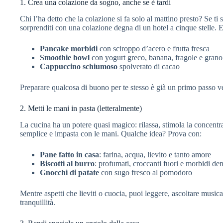
1. Crea una colazione da sogno, anche se è tardi
Chi l’ha detto che la colazione si fa solo al mattino presto? Se ti s
sorprenditi con una colazione degna di un hotel a cinque stelle. E
Pancake morbidi
con sciroppo d’acero e frutta fresca
Smoothie bowl
con yogurt greco, banana, fragole e grano
Cappuccino schiumoso
spolverato di cacao
Preparare qualcosa di buono per te stesso è già un primo passo v
2. Metti le mani in pasta (letteralmente)
La cucina ha un potere quasi magico: rilassa, stimola la concentr
semplice e impasta con le mani. Qualche idea? Prova con:
Pane fatto in casa
: farina, acqua, lievito e tanto amore
Biscotti al burro
: profumati, croccanti fuori e morbidi den
Gnocchi di patate
con sugo fresco al pomodoro
Mentre aspetti che lieviti o cuocia, puoi leggere, ascoltare music
tranquillità.