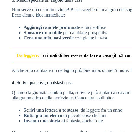
3. Rendi speciale un angolo della casa
Non serve una ristrutturazione! Basta scegliere un angolo del s
Ecco alcune idee immediate:
Aggiungi candele profumate
e luci soffuse
Spostare un mobile
per cambiare prospettiva
Crea una mini oasi verde
con piante in vaso
Da leggere:
5 rituali di benessere da fare a casa (il n.3 ca
Anche solo cambiare un dettaglio può fare miracoli nell’umore. E t
4. Scrivi qualcosa, qualsiasi cosa
Quando la giornata sembra piatta, scrivere può aiutarti a scavare
alla grammatica o alla perfezione. Concentrati sull’atto:
Scrivi una lettera a te stesso
, da leggere fra un anno
Butta giù un elenco
di piccole cose che ami
Inventa una storia
di fantasia, anche folle