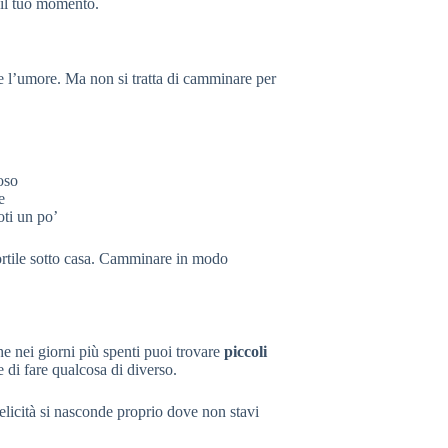
 il tuo momento.
 l’umore. Ma non si tratta di camminare per
oso
e
oti un po’
cortile sotto casa. Camminare in modo
e nei giorni più spenti puoi trovare
piccoli
re di fare qualcosa di diverso.
elicità si nasconde proprio dove non stavi