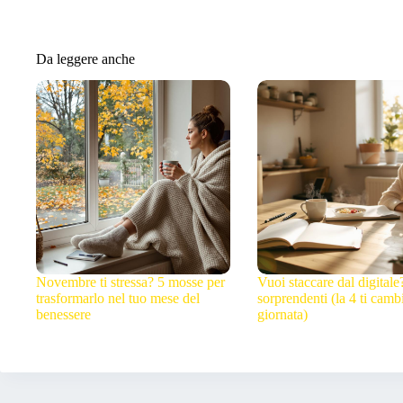
Da leggere anche
Novembre ti stressa? 5 mosse per
Vuoi staccare dal digitale
trasformarlo nel tuo mese del
sorprendenti (la 4 ti cambi
benessere
giornata)