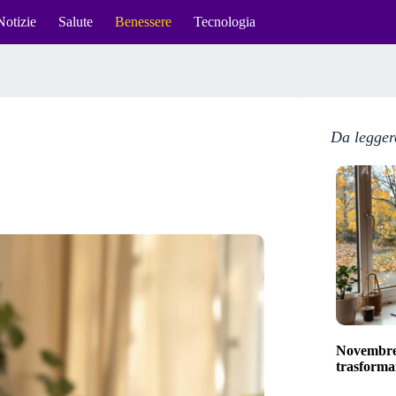
Notizie
Salute
Benessere
Tecnologia
Da legger
Novembre 
trasformar