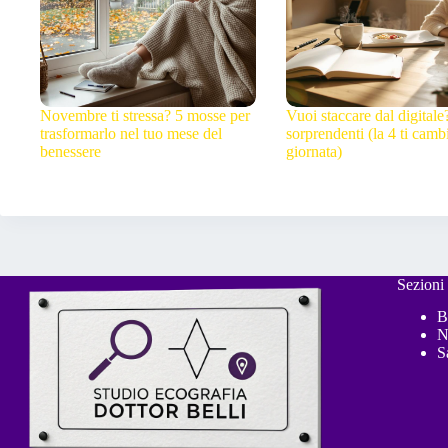
Novembre ti stressa? 5 mosse per
Vuoi staccare dal digitale
trasformarlo nel tuo mese del
sorprendenti (la 4 ti cambi
benessere
giornata)
Sezioni
B
N
S