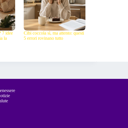
? 7 idee
Cibi coccola sì, ma attento: questi
a la
5 errori rovinano tutto
enessere
otizie
alute