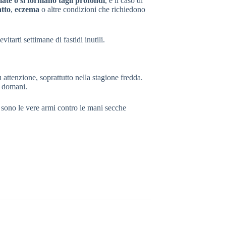
mate o si formano tagli profondi
, è il caso di
atto
,
eczema
o altre condizioni che richiedono
tarti settimane di fastidi inutili.
ttenzione, soprattutto nella stagione fredda.
e domani.
sono le vere armi contro le mani secche