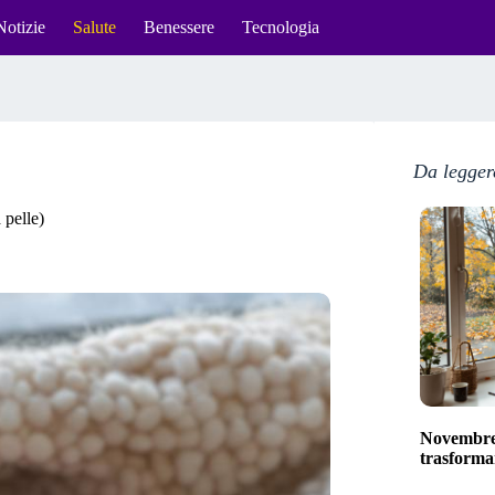
Notizie
Salute
Benessere
Tecnologia
Da legger
 pelle)
Novembre 
trasformar