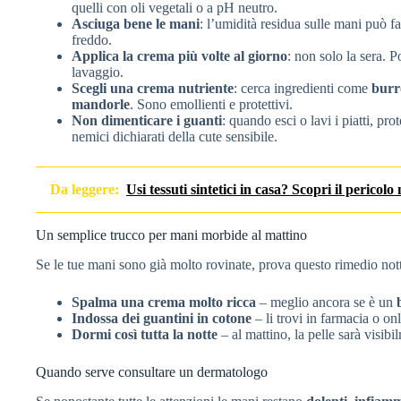
quelli con oli vegetali o a pH neutro.
Asciuga bene le mani
: l’umidità residua sulle mani può fav
freddo.
Applica la crema più volte al giorno
: non solo la sera. 
lavaggio.
Scegli una crema nutriente
: cerca ingredienti come
burro
mandorle
. Sono emollienti e protettivi.
Non dimenticare i guanti
: quando esci o lavi i piatti, pr
nemici dichiarati della cute sensibile.
Da leggere:
Usi tessuti sintetici in casa? Scopri il pericolo
Un semplice trucco per mani morbide al mattino
Se le tue mani sono già molto rovinate, prova questo rimedio not
Spalma una crema molto ricca
– meglio ancora se è un
Indossa dei guantini in cotone
– li trovi in farmacia o on
Dormi così tutta la notte
– al mattino, la pelle sarà visib
Quando serve consultare un dermatologo