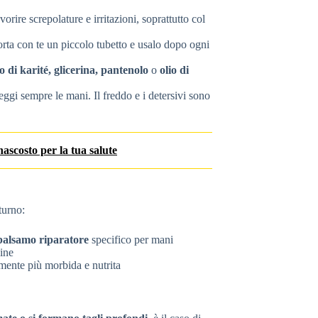
orire screpolature e irritazioni, soprattutto col
Porta con te un piccolo tubetto e usalo dopo ogni
 di karité, glicerina, pantenolo
o
olio di
oteggi sempre le mani. Il freddo e i detersivi sono
 nascosto per la tua salute
turno:
balsamo riparatore
specifico per mani
line
ilmente più morbida e nutrita