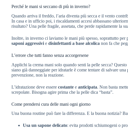
Perché le mani si seccano di più in inverno?
Quando arriva il freddo, l’aria diventa più secca e il vento contrib
In casa e in ufficio poi, i riscaldamenti accesi abbassano ulteriorm
risultato? Una pelle fragile, assetata, che perde rapidamente la su
Inoltre, in inverno ci laviamo le mani più spesso, soprattutto per 
saponi aggressivi
e
disinfettanti a base alcolica
non fa che pegg
L’errore che tutti fanno senza accorgersene
Applichi la crema mani solo quando senti la pelle secca? Questo 
siano già danneggiate per idratarle è come tentare di salvare una 
prevenzione, non la reazione.
L’idratazione deve essere
costante
e
anticipata
. Non basta mette
screpolate. Bisogna agire prima che la pelle dica “basta”.
Come prendersi cura delle mani ogni giorno
Una buona routine può fare la differenza. E la buona notizia? Ba
Usa un sapone delicato
: evita prodotti schiumogeni o pro