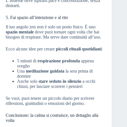
L’insieme deve ispirarti pace e concentrazione, senza
distrarti.
5. Fai spazio all’intenzione e al rito
Il tuo angolo zen non è solo un posto fisico. È uno
spazio mentale
dove puoi tornare ogni volta che hai
bisogno di respirare. Ma serve dare continuità all’uso.
Ecco alcune idee per creare
piccoli rituali quotidiani
:
5 minuti di
respirazione profonda
appena
sveglio
Una
meditazione guidata
la sera prima di
dormire
Anche solo
stare seduto in silenzio
a occhi
chiusi, per lasciare scorrere i pensieri
Se vuoi, puoi tenere un piccolo diario per scrivere
riflessioni, gratitudini o emozioni del giorno.
Conclusione: la calma si costruisce, un dettaglio alla
volta