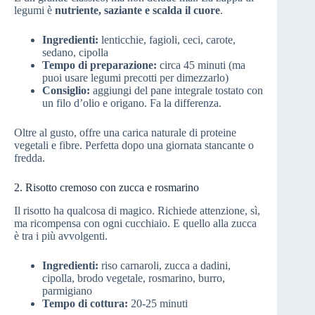
legumi è
nutriente, saziante e scalda il cuore
.
Ingredienti:
lenticchie, fagioli, ceci, carote,
sedano, cipolla
Tempo di preparazione:
circa 45 minuti (ma
puoi usare legumi precotti per dimezzarlo)
Consiglio:
aggiungi del pane integrale tostato con
un filo d’olio e origano. Fa la differenza.
Oltre al gusto, offre una carica naturale di proteine
vegetali e fibre. Perfetta dopo una giornata stancante o
fredda.
2. Risotto cremoso con zucca e rosmarino
Il risotto ha qualcosa di magico. Richiede attenzione, sì,
ma ricompensa con ogni cucchiaio. E quello alla zucca
è tra i più avvolgenti.
Ingredienti:
riso carnaroli, zucca a dadini,
cipolla, brodo vegetale, rosmarino, burro,
parmigiano
Tempo di cottura:
20-25 minuti