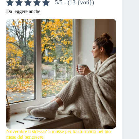
5/5 - (13 {voti})
Da leggere anche
Novembre ti stressa? 5 mosse per trasformarlo nel tuo
mese del benessere