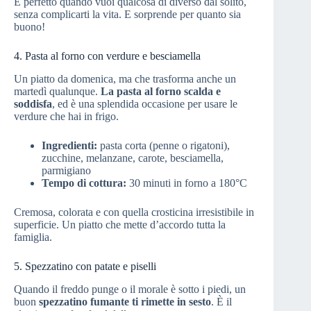
È perfetto quando vuoi qualcosa di diverso dal solito,
senza complicarti la vita. E sorprende per quanto sia
buono!
4. Pasta al forno con verdure e besciamella
Un piatto da domenica, ma che trasforma anche un
martedì qualunque.
La pasta al forno scalda e
soddisfa
, ed è una splendida occasione per usare le
verdure che hai in frigo.
Ingredienti:
pasta corta (penne o rigatoni),
zucchine, melanzane, carote, besciamella,
parmigiano
Tempo di cottura:
30 minuti in forno a 180°C
Cremosa, colorata e con quella crosticina irresistibile in
superficie. Un piatto che mette d’accordo tutta la
famiglia.
5. Spezzatino con patate e piselli
Quando il freddo punge o il morale è sotto i piedi, un
buon
spezzatino fumante ti rimette in sesto
. È il