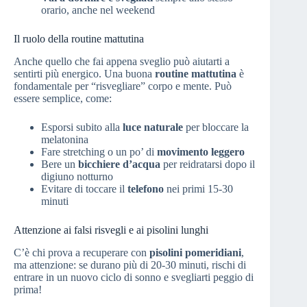
orario, anche nel weekend
Il ruolo della routine mattutina
Anche quello che fai appena sveglio può aiutarti a
sentirti più energico. Una buona
routine mattutina
è
fondamentale per “risvegliare” corpo e mente. Può
essere semplice, come:
Esporsi subito alla
luce naturale
per bloccare la
melatonina
Fare stretching o un po’ di
movimento leggero
Bere un
bicchiere d’acqua
per reidratarsi dopo il
digiuno notturno
Evitare di toccare il
telefono
nei primi 15-30
minuti
Attenzione ai falsi risvegli e ai pisolini lunghi
C’è chi prova a recuperare con
pisolini pomeridiani
,
ma attenzione: se durano più di 20-30 minuti, rischi di
entrare in un nuovo ciclo di sonno e svegliarti peggio di
prima!