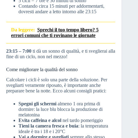
5 cicli = 7 ore e 30 minuti di sonno
Contando circa 15 minuti per addormentarti,
dovresti andare a letto intorno alle 23:15
Da leggere:
Sprechi il tuo tempo libero? 5
errori comuni che ti rovinano le giornate
23:15 – 7:00
ti dà un sonno di qualità, e ti sveglierai alla
fine di un ciclo, non nel mezzo!
Come migliorare la qualità del sonno
Calcolare i cicli è solo una parte della soluzione. Per
svegliarti veramente riposato, è importante anche
preparare bene la notte. Ecco alcuni consigli pratici:
Spegni gli schermi
almeno 1 ora prima di
dormire: la luce blu blocca la produzione di
melatonina
Evita caffeina e alcol
nel tardo pomeriggio
Tieni la camera fresca e buia
: la temperatura
ideale è tra i 18 e i 20°C
Vai a dormire e svegliati
sempre allo stesso