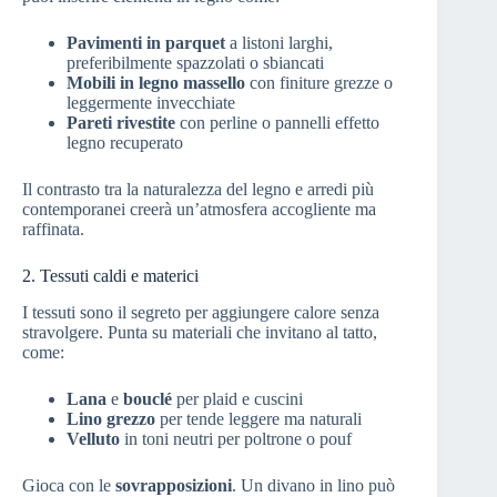
Pavimenti in parquet
a listoni larghi,
preferibilmente spazzolati o sbiancati
Mobili in legno massello
con finiture grezze o
leggermente invecchiate
Pareti rivestite
con perline o pannelli effetto
legno recuperato
Il contrasto tra la naturalezza del legno e arredi più
contemporanei creerà un’atmosfera accogliente ma
raffinata.
2. Tessuti caldi e materici
I tessuti sono il segreto per aggiungere calore senza
stravolgere. Punta su materiali che invitano al tatto,
come:
Lana
e
bouclé
per plaid e cuscini
Lino grezzo
per tende leggere ma naturali
Velluto
in toni neutri per poltrone o pouf
Gioca con le
sovrapposizioni
. Un divano in lino può