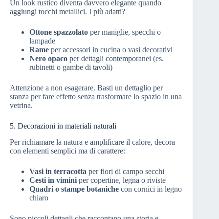
Un look rustico diventa davvero elegante quando
aggiungi tocchi metallici. I più adatti?
Ottone spazzolato
per maniglie, specchi o
lampade
Rame
per accessori in cucina o vasi decorativi
Nero opaco
per dettagli contemporanei (es.
rubinetti o gambe di tavoli)
Attenzione a non esagerare. Basti un dettaglio per
stanza per fare effetto senza trasformare lo spazio in una
vetrina.
5. Decorazioni in materiali naturali
Per richiamare la natura e amplificare il calore, decora
con elementi semplici ma di carattere:
Vasi in terracotta
per fiori di campo secchi
Cesti in vimini
per copertine, legna o riviste
Quadri o stampe botaniche
con cornici in legno
chiaro
Sono piccoli dettagli che raccontano una storia e