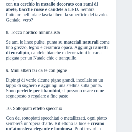
con
un cerchio in metallo decorato con rami di
abete, bacche rosse e candele a LED
. Sembra
fluttuare nell’aria e lascia libera la superficie del tavolo.
Geniale, vero?
8. Tocco nordico minimalista
Se ami le linee pulite, punta su
materiali naturali
come
lino grezzo, legno e ceramica opaca. Aggiungi
rametti
di eucalipto
, candele bianche e decorazioni in carta
piegata per un Natale chic e tranquillo.
9. Mini alberi fai-da-te con pigne
Dipingi di verde alcune pigne grandi, incollale su un
tappo di sughero e aggiungi una stellina sulla punta.
Sono
perfette per i bambini
, si possono usare come
segnaposto o regalare a fine pasto.
10. Sottopiatti effetto specchio
Con dei sottopiatti specchiati o metallizzati, ogni piatto
sembrerà un’opera d’arte. Riflettono la luce e
creano
un’atmosfera elegante e luminosa
. Puoi trovarli a