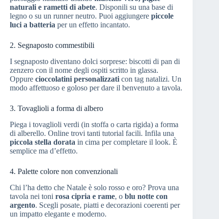
naturali e rametti di abete
. Disponili su una base di
legno o su un runner neutro. Puoi aggiungere
piccole
luci a batteria
per un effetto incantato.
2. Segnaposto commestibili
I segnaposto diventano dolci sorprese: biscotti di pan di
zenzero con il nome degli ospiti scritto in glassa.
Oppure
cioccolatini personalizzati
con tag natalizi. Un
modo affettuoso e goloso per dare il benvenuto a tavola.
3. Tovaglioli a forma di albero
Piega i tovaglioli verdi (in stoffa o carta rigida) a forma
di alberello. Online trovi tanti tutorial facili. Infila una
piccola stella dorata
in cima per completare il look. È
semplice ma d’effetto.
4. Palette colore non convenzionali
Chi l’ha detto che Natale è solo rosso e oro? Prova una
tavola nei toni
rosa cipria e rame
, o
blu notte con
argento
. Scegli posate, piatti e decorazioni coerenti per
un impatto elegante e moderno.