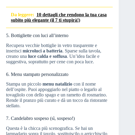
Da leggere:
10 dettagli che rendono la tua casa
subito più elegante (il 7 ti stupirà!)
5. Bottigliette con luci all’interno
Recupera vecchie bottiglie in vetro trasparente e
inserisci
microluci a batteria
. Sparse sulla tavola,
creano una
luce calda e soffusa
. Un’idea facile e
suggestiva, soprattutto per cene con poca luce.
6. Menu stampato personalizzato
Stampa un piccolo
menu natalizio
con il nome
dell’ospite. Puoi appoggiarlo nel piatto o legarlo al
tovagliolo con dello spago e un rametto di rosmarino.
Rende il pranzo più curato e dà un tocco da ristorante
stellato.
7. Candelabro sospeso (sì, sospeso!)
Questa è la chicca più scenografica. Se hai un
lampadario sopra il tavolo, sostituiscilo o arricchiscilo