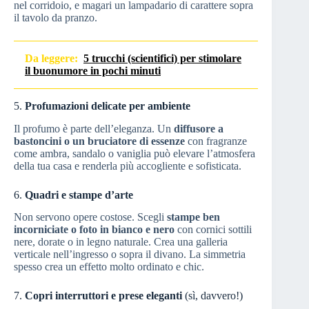
nel corridoio, e magari un lampadario di carattere sopra
il tavolo da pranzo.
Da leggere:
5 trucchi (scientifici) per stimolare
il buonumore in pochi minuti
5.
Profumazioni delicate per ambiente
Il profumo è parte dell’eleganza. Un
diffusore a
bastoncini o un bruciatore di essenze
con fragranze
come ambra, sandalo o vaniglia può elevare l’atmosfera
della tua casa e renderla più accogliente e sofisticata.
6.
Quadri e stampe d’arte
Non servono opere costose. Scegli
stampe ben
incorniciate o foto in bianco e nero
con cornici sottili
nere, dorate o in legno naturale. Crea una galleria
verticale nell’ingresso o sopra il divano. La simmetria
spesso crea un effetto molto ordinato e chic.
7.
Copri interruttori e prese eleganti
(sì, davvero!)