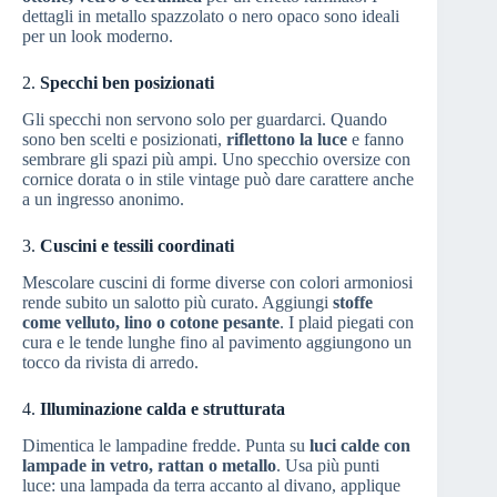
dettagli in metallo spazzolato o nero opaco sono ideali
per un look moderno.
2.
Specchi ben posizionati
Gli specchi non servono solo per guardarci. Quando
sono ben scelti e posizionati,
riflettono la luce
e fanno
sembrare gli spazi più ampi. Uno specchio oversize con
cornice dorata o in stile vintage può dare carattere anche
a un ingresso anonimo.
3.
Cuscini e tessili coordinati
Mescolare cuscini di forme diverse con colori armoniosi
rende subito un salotto più curato. Aggiungi
stoffe
come velluto, lino o cotone pesante
. I plaid piegati con
cura e le tende lunghe fino al pavimento aggiungono un
tocco da rivista di arredo.
4.
Illuminazione calda e strutturata
Dimentica le lampadine fredde. Punta su
luci calde con
lampade in vetro, rattan o metallo
. Usa più punti
luce: una lampada da terra accanto al divano, applique