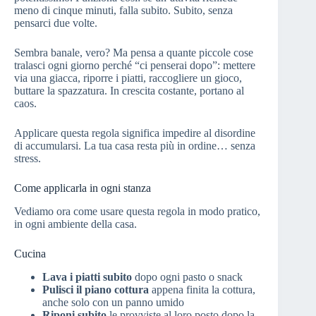
meno di cinque minuti, falla subito. Subito, senza
pensarci due volte.
Sembra banale, vero? Ma pensa a quante piccole cose
tralasci ogni giorno perché “ci penserai dopo”: mettere
via una giacca, riporre i piatti, raccogliere un gioco,
buttare la spazzatura. In crescita costante, portano al
caos.
Applicare questa regola significa impedire al disordine
di accumularsi. La tua casa resta più in ordine… senza
stress.
Come applicarla in ogni stanza
Vediamo ora come usare questa regola in modo pratico,
in ogni ambiente della casa.
Cucina
Lava i piatti subito
dopo ogni pasto o snack
Pulisci il piano cottura
appena finita la cottura,
anche solo con un panno umido
Riponi subito
le provviste al loro posto dopo la