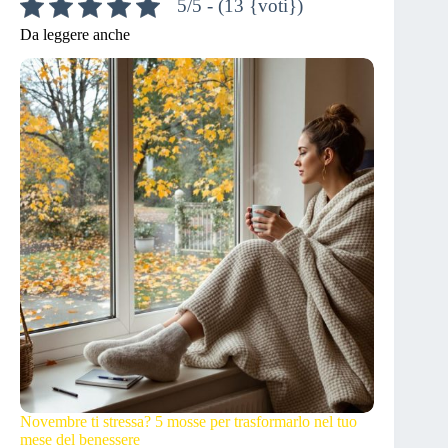
5/5 - (13 {voti})
Da leggere anche
Novembre ti stressa? 5 mosse per trasformarlo nel tuo
mese del benessere