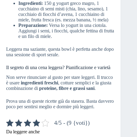
Ingredienti:
150 g yogurt greco magro, 1
cucchiaino di semi misti (chia, lino, sesamo), 1
cucchiaio di fiocchi d’avena, 1 cucchiaino di
miele, frutta fresca (es. mezza banana, ½ mela)
Preparazione:
Versa lo yogurt in una ciotola.
Aggiungi i semi, i fiocchi, qualche fettina di frutta
e un filo di miele.
Leggera ma saziante, questa bowl è perfetta anche dopo
una sessione di sport serale.
Il segreto di una cena leggera? Pianificazione e varietà
Non serve rinunciare al gusto per stare leggeri. Il trucco
è usare
ingredienti freschi
, cotture semplici e la giusta
combinazione di
proteine, fibre e grassi sani
.
Prova una di queste ricette già da stasera. Basta davvero
poco per sentirsi meglio e dormire più leggeri.
4/5 - (9 {voti})
Da leggere anche