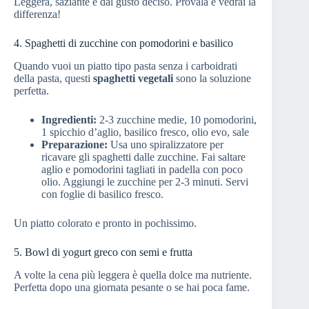
Leggera, saziante e dal gusto deciso. Provala e vedrai la
differenza!
4. Spaghetti di zucchine con pomodorini e basilico
Quando vuoi un piatto tipo pasta senza i carboidrati
della pasta, questi
spaghetti vegetali
sono la soluzione
perfetta.
Ingredienti:
2-3 zucchine medie, 10 pomodorini,
1 spicchio d’aglio, basilico fresco, olio evo, sale
Preparazione:
Usa uno spiralizzatore per
ricavare gli spaghetti dalle zucchine. Fai saltare
aglio e pomodorini tagliati in padella con poco
olio. Aggiungi le zucchine per 2-3 minuti. Servi
con foglie di basilico fresco.
Un piatto colorato e pronto in pochissimo.
5. Bowl di yogurt greco con semi e frutta
A volte la cena più leggera è quella dolce ma nutriente.
Perfetta dopo una giornata pesante o se hai poca fame.