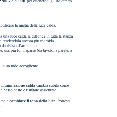
2700K e 3000K
per ottenere il giusto effetto
ificare la magia della luce calda.
 una luce calda la diffonde in tutta la stanza
uce rendendola ancora più morbida
o da rivista d’arredamento
, usa più fonti sparse (da tavolo, a parete, a
 in un nido accogliente.
a illuminazione calda
cambia subito come
 basso costo e risultato assicurato.
rima a
cambiare il tono della luce
. Potresti
.