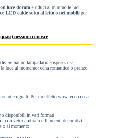
on luce dorata
e riduci al minimo le luci
sce LED calde sotto al letto o nei mobili
per
(quasi) nessuno conosce
ale
. Se hai un lampadario sospeso, usa
re la luce al momento: cena romantica o pranzo
no tutte uguali. Per un effetto wow, ecco cosa
 disponibili in vari formati
ico, con vetro ambrato e filamenti decorativi
ore o al momento