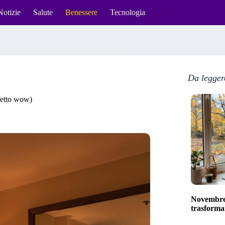
Notizie
Salute
Benessere
Tecnologia
Da legger
ffetto wow)
Novembre 
trasformar