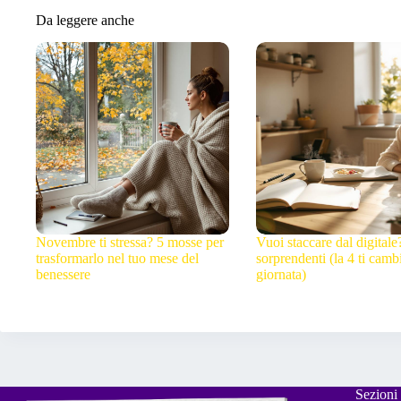
Da leggere anche
Novembre ti stressa? 5 mosse per
Vuoi staccare dal digitale
trasformarlo nel tuo mese del
sorprendenti (la 4 ti cambi
benessere
giornata)
Sezioni