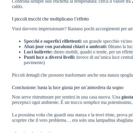
Controlla sempre sull’etichetta la temperatura: cerca il valore tra
caldo.
I piccoli trucchi che moltiplicano l’effetto
Vuoi davvero impressionare? Bastano pochi accorgimenti per ampl
Specchi e superfici riflettenti:
un grande specchio vicino a
Abat-jour con paralumi chiari o ambrati:
filtrano la l
Luci indirette:
dietro mobili, quadri o tende, per un effett
Punti luce a diversi livelli:
invece di un’unica luce centrale
pavimento)
Piccoli dettagli che possono trasformare anche una stanza spoglia
Conclusione: basta la luce giusta per un’atmosfera da sogno
Non serve ristrutturare per sentirsi in una casa nuova. Una
giust
percepisci ogni ambiente. È un trucco semplice ma potentissimo, a
La prossima volta che guardi una stanza e la trovi triste, prova p
scoprire che il vero problema… era solo una lampadina sbagliata