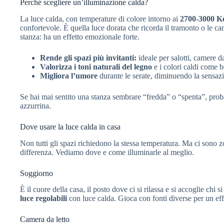
Perché scegliere un’illuminazione calda?
La luce calda, con temperature di colore intorno ai
2700-3000 Ke
confortevole. È quella luce dorata che ricorda il tramonto o le c
stanza: ha un effetto emozionale forte.
Rende gli spazi più invitanti:
ideale per salotti, camere da
Valorizza i toni naturali del legno
e i colori caldi come b
Migliora l’umore
durante le serate, diminuendo la sensazi
Se hai mai sentito una stanza sembrare “fredda” o “spenta”, prob
azzurrina.
Dove usare la luce calda in casa
Non tutti gli spazi richiedono la stessa temperatura. Ma ci sono zo
differenza. Vediamo dove e come illuminarle al meglio.
Soggiorno
È il cuore della casa, il posto dove ci si rilassa e si accoglie chi 
luce regolabili
con luce calda. Gioca con fonti diverse per un eff
Camera da letto