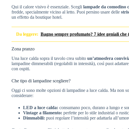
Qui il calore visivo è essenziale. Scegli
lampade da comodino c
fredde, specialmente vicino al letto. Puoi persino usare delle
stri
un effetto da boutique hotel.
Da leggere:
Bagno sempre profumato? 7 idee geniali che 
Zona pranzo
Una luce calda sopra il tavolo crea subito
un’atmosfera convivi
lampadine dimmerabili (regolabili in intensità), così puoi adatta
con ospiti.
Che tipo di lampadine scegliere?
Oggi ci sono molte opzioni di lampadine a luce calda. Ma non so
considerare:
LED a luce calda:
consumano poco, durano a lungo e sono
Vintage a filamento:
perfette per lo stile industrial o rust
Dimmabili:
puoi regolare l’intensità per adattarla all’um