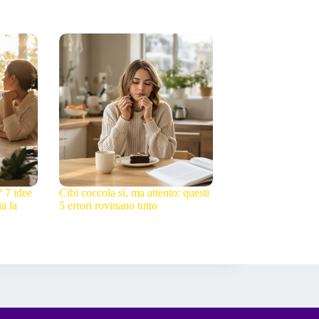
? 7 idee
Cibi coccola sì, ma attento: questi
a la
5 errori rovinano tutto