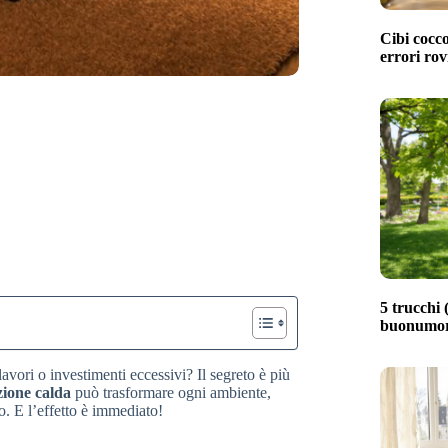
Cibi cocco
errori rov
5 trucchi (
buonumore
vori o investimenti eccessivi? Il segreto è più
zione calda
può trasformare ogni ambiente,
. E l’effetto è immediato!